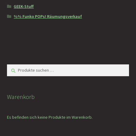
GEEK-Stuff
%% Funko POPs! Räumungsverkauf
Suchen
Suchen
nach:
Warenkorb
Es befinden sich keine Produkte im Warenkorb.