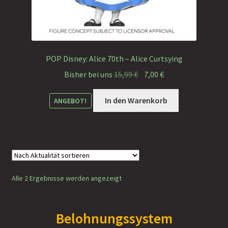
POP Disney: Alice 70th – Alice Curtsying
Ursprünglicher
Aktueller
Bisher bei uns
15,99
€
7,00
€
Preis
Preis
war:
ist:
In den Warenkorb
ANGEBOT!
15,99 €
7,00 €.
Nach
Alle 2 Ergebnisse werden angezeigt
Aktualität
sortiert
Belohnungssystem