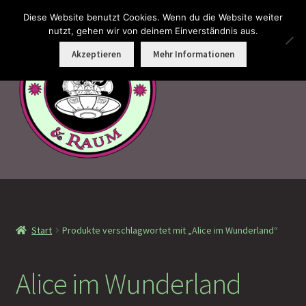
Diese Website benutzt Cookies. Wenn du die Website weiter
Zur
Zum
nutzt, gehen wir von deinem Einverständnis aus.
Menü
Navigation
Inhalt
Akzeptieren
Mehr Informationen
springen
springen
Faramotos Sammelmünzen – Das Belohnungssystem für
wahre Passagiere
Start
Produkte verschlagwortet mit „Alice im Wunderland“
MagicCon Münzen – Geschenke
!Neu eingetroffen
Alice im Wunderland
!Auf Lager