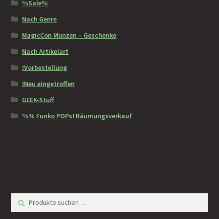
%Sale%
Nach Genre
MagicCon Münzen – Geschenke
Nach Artikelart
!Vorbestellung
!Neu eingetroffen
GEEK-Stuff
%% Funko POPs! Räumungsverkauf
Suchen
Suchen
nach: