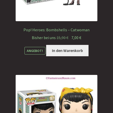
Pop! Heroes: Bombshells – Catwoman
Ursprünglicher
Aktueller
Bisher bei uns
15,90
€
7,00
€
Preis
Preis
war:
ist:
In den Warenkorb
ANGEBOT!
15,90 €
7,00 €.