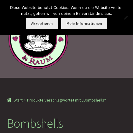
Diese Website benutzt Cookies. Wenn du die Website weiter
Zur
Zum
nutzt, gehen wir von deinem Einverständnis aus.
Menü
Navigation
Inhalt
Akzeptieren
Mehr Informationen
springen
springen
Faramotos Sammelmünzen – Das Belohnungssystem für
wahre Passagiere
Start
Produkte verschlagwortet mit „Bombshells“
MagicCon Münzen – Geschenke
!Neu eingetroffen
Bombshells
!Auf Lager