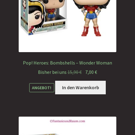
Pop! Heroes: Bombshells – Wonder Woman
Ursprünglicher
Aktueller
Bisher bei uns
15,90
€
7,00
€
Preis
Preis
war:
ist:
In den Warenkorb
ANGEBOT!
15,90 €
7,00 €.