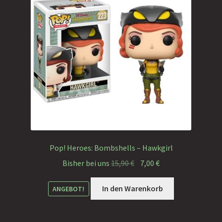
Pop! Heroes: Bombshells – Hawkgirl
Ursprünglicher
Aktueller
Bisher bei uns
15,90
€
7,00
€
Preis
Preis
war:
ist:
In den Warenkorb
ANGEBOT!
15,90 €
7,00 €.