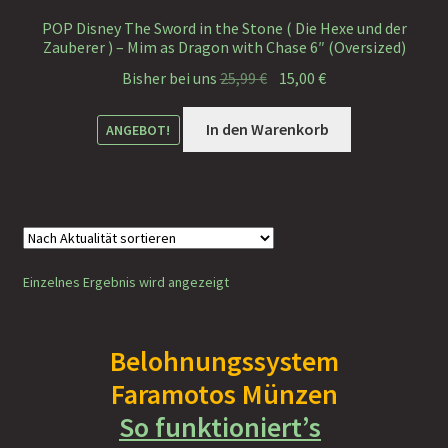
Faramotos Sammelmünzen – Das Belohnungssystem für
POP Disney The Sword in the Stone ( Die Hexe und der
Zauberer ) – Mim as Dragon with Chase 6″ (Oversized)
wahre Passagiere
Ursprünglicher
Aktueller
Bisher bei uns
25,99
€
15,00
€
Preis
Preis
war:
ist:
In den Warenkorb
ANGEBOT!
25,99 €
15,00 €.
Einzelnes Ergebnis wird angezeigt
Belohnungssystem
Faramotos Münzen
So funktioniert’s