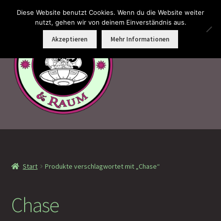
Diese Website benutzt Cookies. Wenn du die Website weiter
Zur
Zum
nutzt, gehen wir von deinem Einverständnis aus.
Menü
Navigation
Inhalt
Akzeptieren
Mehr Informationen
springen
springen
Faramotos Sammelmünzen – Das Belohnungssystem für
wahre Passagiere
Start
Produkte verschlagwortet mit „Chase“
MagicCon Münzen – Geschenke
!Neu eingetroffen
Chase
!Auf Lager