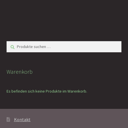
Suchen
Suchen
nach:
Warenkorb
Es befinden sich keine Produkte im Warenkorb.
Kontakt