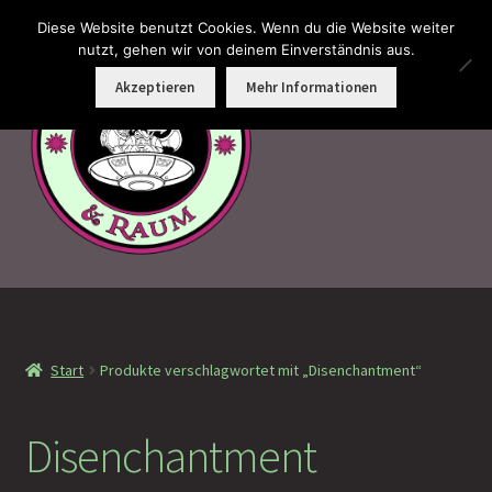
Diese Website benutzt Cookies. Wenn du die Website weiter
Zur
Zum
nutzt, gehen wir von deinem Einverständnis aus.
Menü
Navigation
Inhalt
Akzeptieren
Mehr Informationen
springen
springen
Faramotos Sammelmünzen – Das Belohnungssystem für
wahre Passagiere
Start
Produkte verschlagwortet mit „Disenchantment“
MagicCon Münzen – Geschenke
!Neu eingetroffen
Disenchantment
!Auf Lager