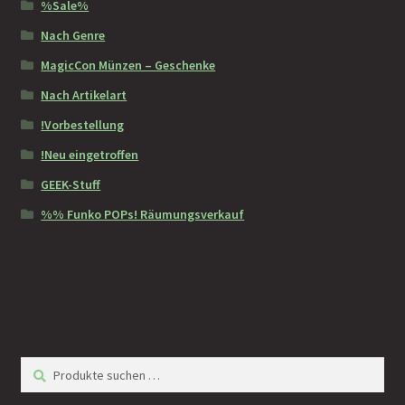
%Sale%
Nach Genre
MagicCon Münzen – Geschenke
Nach Artikelart
!Vorbestellung
!Neu eingetroffen
GEEK-Stuff
%% Funko POPs! Räumungsverkauf
Suchen
Suchen
nach: