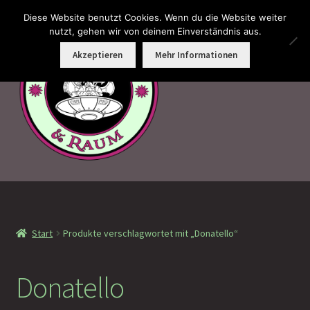
Diese Website benutzt Cookies. Wenn du die Website weiter
Zur
Zum
nutzt, gehen wir von deinem Einverständnis aus.
Menü
Navigation
Inhalt
Akzeptieren
Mehr Informationen
springen
springen
Faramotos Sammelmünzen – Das Belohnungssystem für
wahre Passagiere
Start
Produkte verschlagwortet mit „Donatello“
MagicCon Münzen – Geschenke
!Neu eingetroffen
Donatello
!Auf Lager