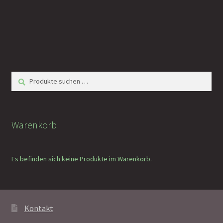
Suchen
Suchen
nach:
Warenkorb
Es befinden sich keine Produkte im Warenkorb.
Kontakt