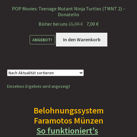
Faramotos Sammelmünzen – Das Belohnungssystem für
POP Movies: Teenage Mutant Ninja Turtles (TMNT 2) –
Donatello
wahre Passagiere
Ursprünglicher
Aktueller
Bisher bei uns
15,99
€
7,00
€
Preis
Preis
war:
ist:
In den Warenkorb
ANGEBOT!
15,99 €
7,00 €.
Einzelnes Ergebnis wird angezeigt
Belohnungssystem
Faramotos Münzen
So funktioniert’s