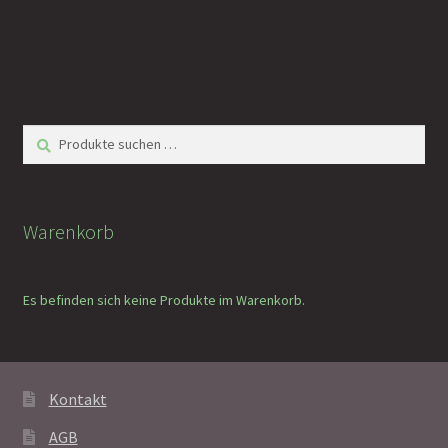
Suchen
Suchen
nach:
Warenkorb
Es befinden sich keine Produkte im Warenkorb.
Kontakt
AGB