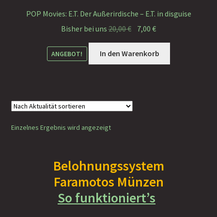
Faramotos Sammelmünzen – Das Belohnungssystem für
POP Movies: E.T. Der Außerirdische – E.T. in disguise
wahre Passagiere
Ursprünglicher
Aktueller
Bisher bei uns
20,00
€
7,00
€
Preis
Preis
war:
ist:
In den Warenkorb
ANGEBOT!
20,00 €
7,00 €.
Einzelnes Ergebnis wird angezeigt
Belohnungssystem
Faramotos Münzen
So funktioniert’s