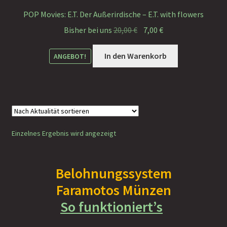
Faramotos Sammelmünzen – Das Belohnungssystem für
POP Movies: E.T. Der Außerirdische – E.T. with flowers
wahre Passagiere
Ursprünglicher
Aktueller
Bisher bei uns
20,00
€
7,00
€
Preis
Preis
war:
ist:
In den Warenkorb
ANGEBOT!
20,00 €
7,00 €.
Einzelnes Ergebnis wird angezeigt
Belohnungssystem
Faramotos Münzen
So funktioniert’s