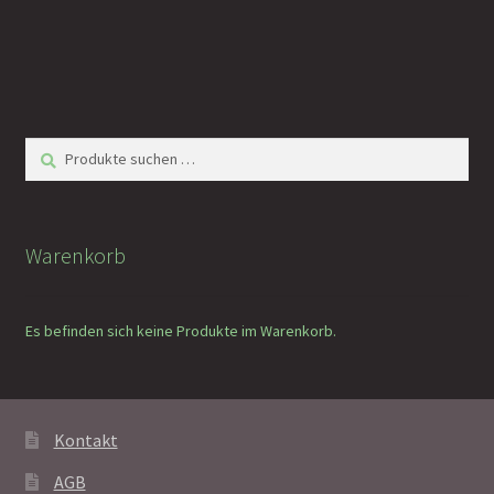
Suchen
Suchen
nach:
Warenkorb
Es befinden sich keine Produkte im Warenkorb.
Kontakt
AGB