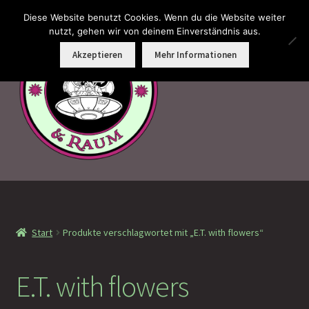
Diese Website benutzt Cookies. Wenn du die Website weiter
Zur
Zum
nutzt, gehen wir von deinem Einverständnis aus.
Menü
Navigation
Inhalt
Akzeptieren
Mehr Informationen
springen
springen
Faramotos Sammelmünzen – Das Belohnungssystem für
wahre Passagiere
Start
Produkte verschlagwortet mit „E.T. with flowers“
MagicCon Münzen – Geschenke
!Neu eingetroffen
E.T. with flowers
!Auf Lager