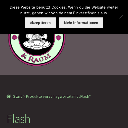
Diese Website benutzt Cookies. Wenn du die Website weiter
Zur
Zum
nutzt, gehen wir von deinem Einverständnis aus.
Menü
Navigation
Inhalt
Akzeptieren
Mehr Informationen
springen
springen
Faramotos Sammelmünzen – Das Belohnungssystem für
wahre Passagiere
Start
Produkte verschlagwortet mit „Flash“
MagicCon Münzen – Geschenke
!Neu eingetroffen
Flash
!Auf Lager