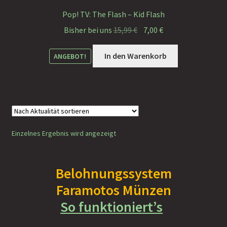
Faramotos Sammelmünzen – Das Belohnungssystem für
Pop! TV: The Flash – Kid Flash
wahre Passagiere
Ursprünglicher
Aktueller
Bisher bei uns
15,99
€
7,00
€
Preis
Preis
war:
ist:
In den Warenkorb
ANGEBOT!
15,99 €
7,00 €.
Einzelnes Ergebnis wird angezeigt
Belohnungssystem
Faramotos Münzen
So funktioniert’s