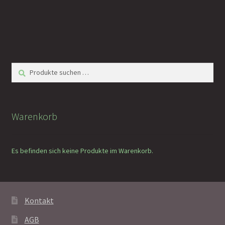
Suchen
Suchen
nach:
Warenkorb
Es befinden sich keine Produkte im Warenkorb.
Kontakt
AGB