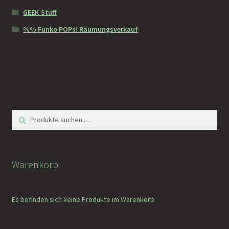
GEEK-Stuff
%% Funko POPs! Räumungsverkauf
Suchen
Suchen
nach:
Warenkorb
Es befinden sich keine Produkte im Warenkorb.