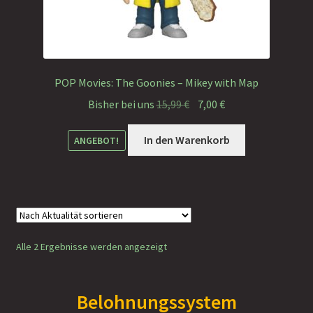
POP Movies: The Goonies – Mikey with Map
Ursprünglicher
Aktueller
Bisher bei uns
15,99
€
7,00
€
Preis
Preis
war:
ist:
In den Warenkorb
ANGEBOT!
15,99 €
7,00 €.
Nach
Alle 2 Ergebnisse werden angezeigt
Aktualität
sortiert
Belohnungssystem