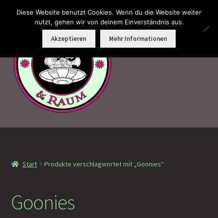
Diese Website benutzt Cookies. Wenn du die Website weiter
Zur
Zum
nutzt, gehen wir von deinem Einverständnis aus.
Menü
Navigation
Inhalt
Akzeptieren
Mehr Informationen
springen
springen
Faramotos Sammelmünzen – Das Belohnungssystem für
wahre Passagiere
Start
Produkte verschlagwortet mit „Goonies“
MagicCon Münzen – Geschenke
!Neu eingetroffen
Goonies
!Auf Lager