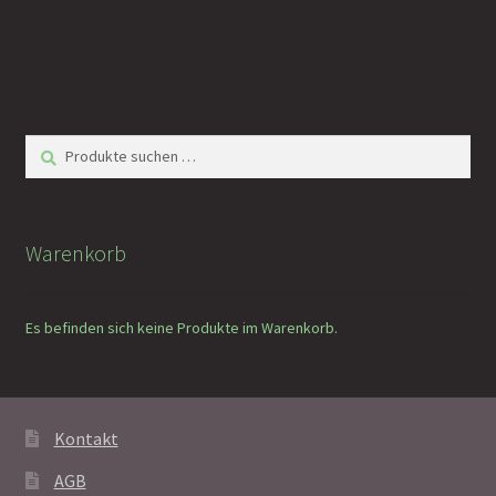
Suchen
Suchen
nach:
Warenkorb
Es befinden sich keine Produkte im Warenkorb.
Kontakt
AGB