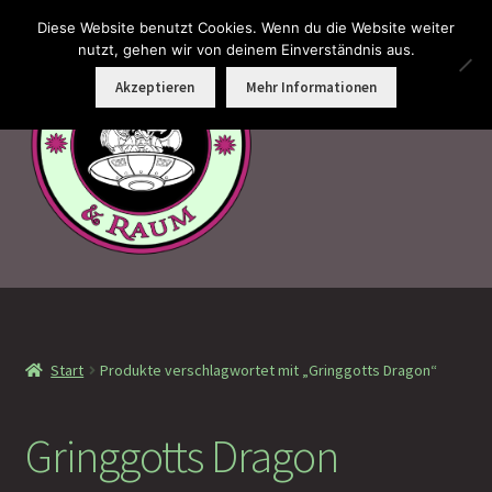
Diese Website benutzt Cookies. Wenn du die Website weiter
Zur
Zum
nutzt, gehen wir von deinem Einverständnis aus.
Menü
Navigation
Inhalt
Akzeptieren
Mehr Informationen
springen
springen
Faramotos Sammelmünzen – Das Belohnungssystem für
wahre Passagiere
Start
Produkte verschlagwortet mit „Gringgotts Dragon“
MagicCon Münzen – Geschenke
!Neu eingetroffen
Gringgotts Dragon
!Auf Lager