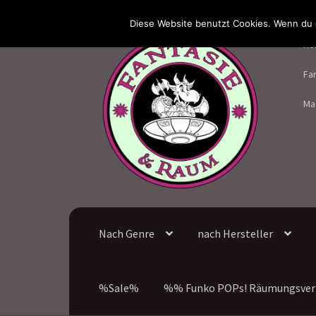
Diese Website benutzt Cookies. Wenn du d
Zur
Zum
Ho
Navigation
Inhalt
springen
springen
Fa
Ma
Nach Genre
nach Hersteller
%Sale%
%% Funko POPs! Räumungsver