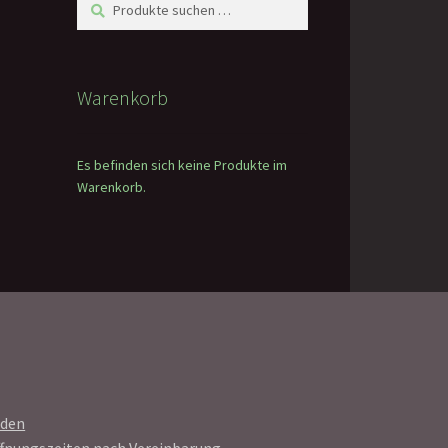
Suchen
Suchen
nach:
Warenkorb
Es befinden sich keine Produkte im
Warenkorb.
aden
fnungszeiten nach Vereinbarung.