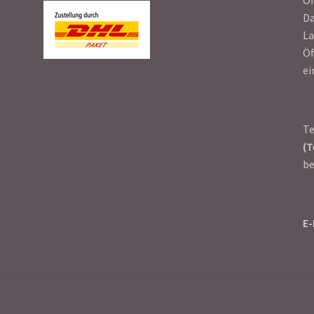
Da
La
Öf
ei
T
(T
be
E-