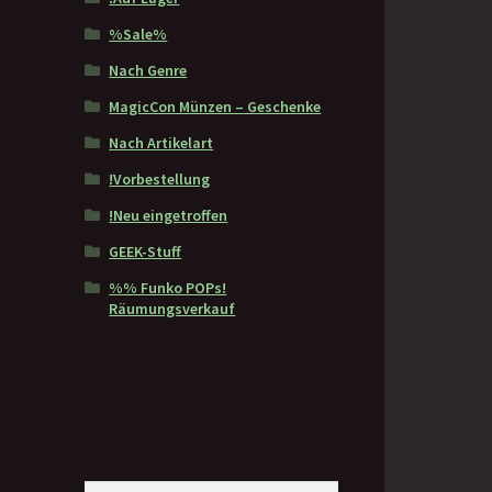
%Sale%
Nach Genre
MagicCon Münzen – Geschenke
Nach Artikelart
!Vorbestellung
!Neu eingetroffen
GEEK-Stuff
%% Funko POPs!
Räumungsverkauf