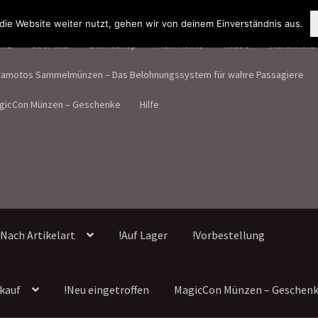
ie Website weiter nutzt, gehen wir von deinem Einverständnis aus.
me
Über uns
Onlineshop
Mein Konto
Kasse
Warenkorb
ramotos Sammelmünzen – Das Belohnungssystem für wahre Passagiere
gicCon Münzen – Geschenke
Hilfe
Nach Artikelart
!Auf Lager
!Vorbestellung
kauf
!Neu eingetroffen
MagicCon Münzen – Geschen