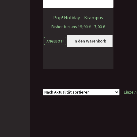
Pop! Holiday – Krampus
Ursprünglicher
Aktueller
Bisher bei uns
15,90
€
7,00
€
Preis
Preis
war:
ist:
In den Warenkorb
ANGEBOT!
15,90 €
7,00 €.
Einzel