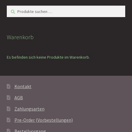
Suchen
Suchen
nach:
Warenkorb
Es befinden sich keine Produkte im Warenkorb.
Kontakt
AGB
Zahlungsarten
Pre-Order (Vorbestellungen)
Bestellvorgang