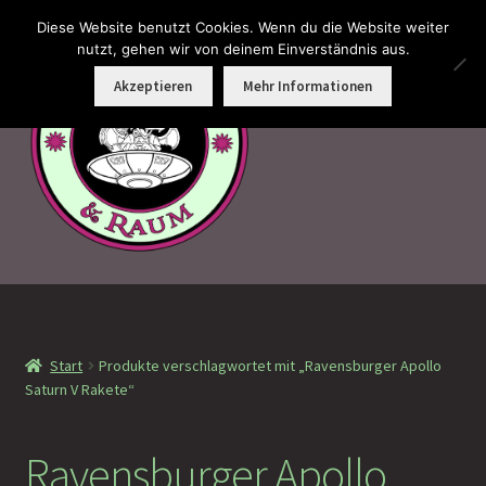
Diese Website benutzt Cookies. Wenn du die Website weiter
Zur
Zum
nutzt, gehen wir von deinem Einverständnis aus.
Menü
Navigation
Inhalt
Akzeptieren
Mehr Informationen
springen
springen
Faramotos Sammelmünzen – Das Belohnungssystem für
wahre Passagiere
Start
Produkte verschlagwortet mit „Ravensburger Apollo
MagicCon Münzen – Geschenke
Saturn V Rakete“
!Neu eingetroffen
Ravensburger Apollo
!Auf Lager