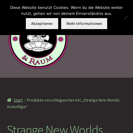
Diese Website benutzt Cookies. Wenn du die Website weiter
Zur
Zum
nutzt, gehen wir von deinem Einverständnis aus.
Menü
Navigation
Inhalt
Akzeptieren
Mehr Informationen
springen
springen
Faramotos Sammelmünzen – Das Belohnungssystem für
wahre Passagiere
Start
Produkte verschlagwortet mit „Strange New Worlds
MagicCon Münzen – Geschenke
Actionfigur“
!Neu eingetroffen
Strange New Worlds
!Auf Lager