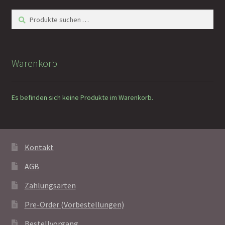
Suchen
Suchen
nach:
Warenkorb
Es befinden sich keine Produkte im Warenkorb.
Kontakt
AGB
Zahlungsarten
Pre-Order (Vorbestellungen)
Bestellvorgang