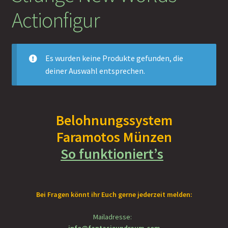
Actionfigur
!Vorbestellung
%Sale%
Es wurden keine Produkte gefunden, die
deiner Auswahl entsprechen.
Unterm
%% Funko POPs! Räumungsverkauf
öffnen
Unterm
Nach Genre
Belohnungssystem
öffnen
Unterm
Faramotos Münzen
Nach Artikelart
öffnen
So funktioniert’s
Unterm
nach Hersteller
öffnen
Shop
Bei Fragen könnt ihr Euch gerne jederzeit melden:
Unterm
About
Mailadresse:
öffnen