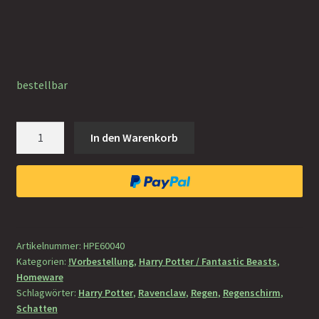
bestellbar
Harry
In den Warenkorb
Potter
Regenschirm
Ravenclaw
Logo
Menge
Artikelnummer:
HPE60040
Kategorien:
!Vorbestellung
,
Harry Potter / Fantastic Beasts
,
Homeware
Schlagwörter:
Harry Potter
,
Ravenclaw
,
Regen
,
Regenschirm
,
Schatten