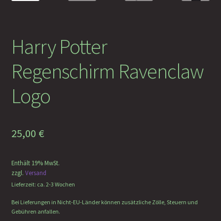
Faramotos Sammelmünzen – Das Belohnungssystem für
wahre Passagiere
Harry Potter
Regenschirm Ravenclaw
Logo
25,00
€
Enthält 19% MwSt.
zzgl.
Versand
Lieferzeit: ca. 2-3 Wochen
Bei Lieferungen in Nicht-EU-Länder können zusätzliche Zölle, Steuern und
Gebühren anfallen.