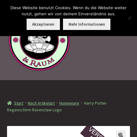
Diese Website benutzt Cookies. Wenn du die Website weiter
Zur
Zum
nutzt, gehen wir von deinem Einverständnis aus.
Menü
Navigation
Inhalt
Akzeptieren
Mehr Informationen
springen
springen
Faramotos Sammelmünzen – Das Belohnungssystem für
wahre Passagiere
Start
Nach Artikelart
Homeware
Harry Potter
MagicCon Münzen – Geschenke
Regenschirm Ravenclaw Logo
!Neu eingetroffen
!Auf Lager