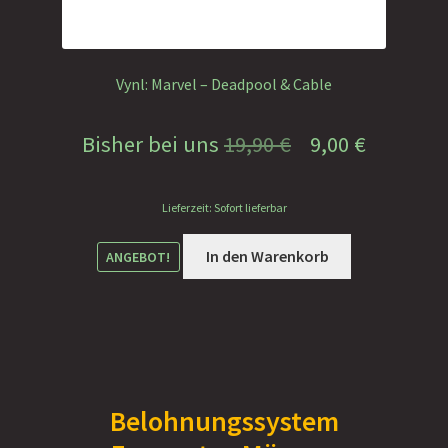
Vynl: Marvel – Deadpool & Cable
Ursprünglicher
Aktuelle
Bisher bei uns
19,90
€
9,00
€
Preis
Preis
Lieferzeit: Sofort lieferbar
war:
ist:
19,90 €
9,00 €.
In den Warenkorb
ANGEBOT!
Belohnungssystem