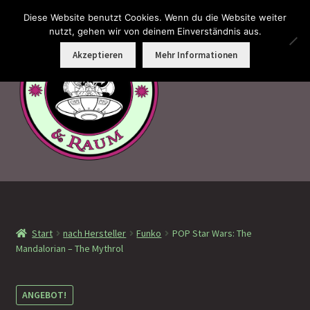
Diese Website benutzt Cookies. Wenn du die Website weiter
Zur
Zum
nutzt, gehen wir von deinem Einverständnis aus.
Menü
Navigation
Inhalt
Akzeptieren
Mehr Informationen
springen
springen
Faramotos Sammelmünzen – Das Belohnungssystem für
wahre Passagiere
Start
nach Hersteller
Funko
POP Star Wars: The
MagicCon Münzen – Geschenke
Mandalorian – The Mythrol
!Neu eingetroffen
ANGEBOT!
!Auf Lager