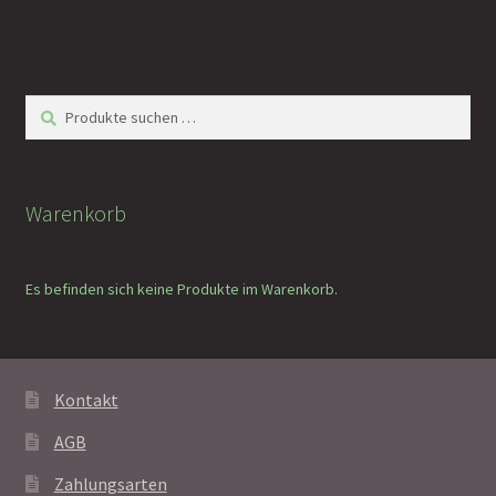
Suchen
Suchen
nach:
Warenkorb
Es befinden sich keine Produkte im Warenkorb.
Kontakt
AGB
Zahlungsarten