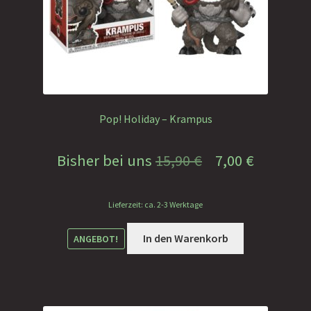
Pop! Holiday – Krampus
Ursprünglicher
Aktuelle
Bisher bei uns
15,90
€
7,00
€
Preis
Preis
Lieferzeit: ca. 2-3 Werktage
war:
ist:
15,90 €
7,00 €.
In den Warenkorb
ANGEBOT!