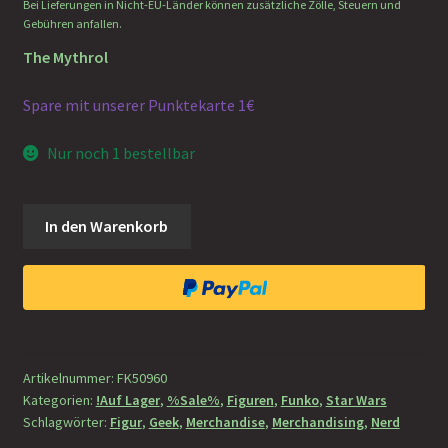
Bei Lieferungen in Nicht-EU-Länder können zusätzliche Zölle, Steuern und
Gebühren anfallen.
The Mythrol
Spare mit unserer Punktekarte 1€
Nur noch 1 bestellbar
POP
In den Warenkorb
Star
Wars:
The
Mandalorian
-
The
Artikelnummer:
FK50960
Mythrol
Kategorien:
!Auf Lager
,
%Sale%
,
Figuren
,
Funko
,
Star Wars
Menge
Schlagwörter:
Figur
,
Geek
,
Merchandise
,
Merchandising
,
Nerd