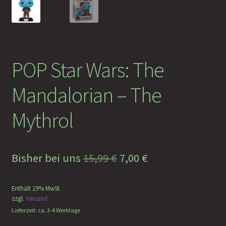
Faramotos Sammelmünzen – Das Belohnungssystem für
wahre Passagiere
POP Star Wars: The
Mandalorian – The
Mythrol
Ursprünglicher
Aktueller
Bisher bei uns
15,99
€
7,00
€
Preis
Preis
Enthält 19% MwSt.
war:
ist:
zzgl.
Versand
15,99 €
7,00 €.
Lieferzeit: ca. 3-4 Werktage