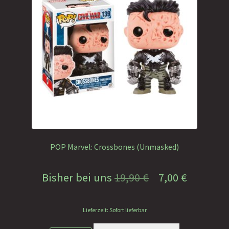
POP Marvel: Crossbones (Unmasked)
Ursprünglicher
Aktuelle
Bisher bei uns
19,90
€
7,00
€
Preis
Preis
Lieferzeit: Sofort lieferbar
war:
ist: