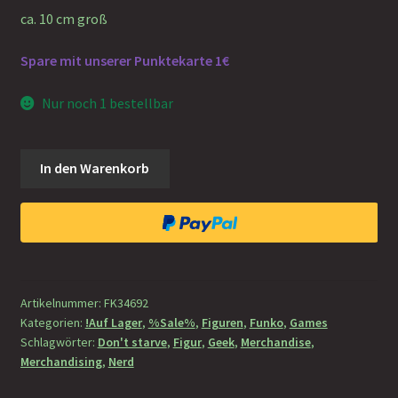
ca. 10 cm groß
Spare mit unserer Punktekarte 1€
Nur noch 1 bestellbar
Pop
In den Warenkorb
&
Buddy:
Don't
Starve
-
Wendy
Artikelnummer:
FK34692
w/
Kategorien:
!Auf Lager
,
%Sale%
,
Figuren
,
Funko
,
Games
Abigail
Schlagwörter:
Don't starve
,
Figur
,
Geek
,
Merchandise
,
(Glow
Merchandising
,
Nerd
in