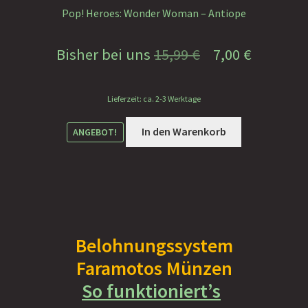
Pop! Heroes: Wonder Woman – Antiope
Ursprünglicher
Aktuelle
Bisher bei uns
15,99
€
7,00
€
Preis
Preis
Lieferzeit: ca. 2-3 Werktage
war:
ist:
15,99 €
7,00 €.
In den Warenkorb
ANGEBOT!
Belohnungssystem
Faramotos Münzen
So funktioniert’s