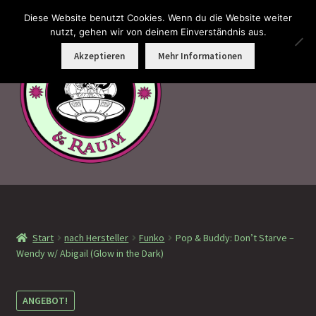
Diese Website benutzt Cookies. Wenn du die Website weiter
Zur
Zum
nutzt, gehen wir von deinem Einverständnis aus.
Menü
Navigation
Inhalt
Akzeptieren
Mehr Informationen
springen
springen
Faramotos Sammelmünzen – Das Belohnungssystem für
wahre Passagiere
Start
nach Hersteller
Funko
Pop & Buddy: Don’t Starve –
MagicCon Münzen – Geschenke
Wendy w/ Abigail (Glow in the Dark)
!Neu eingetroffen
ANGEBOT!
!Auf Lager