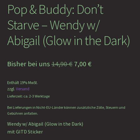
Pop & Buddy: Don’t
Faramotos Sammelmünzen – Das Belohnungssystem für
wahre Passagiere
Starve – Wendy w/
Abigail (Glow in the Dark)
Ursprünglicher
Aktueller
Bisher bei uns
14,90
€
7,00
€
Preis
Preis
Enthält 19% MwSt.
war:
ist:
zzgl.
Versand
14,90 €
7,00 €.
Lieferzeit: ca. 2-3 Werktage
Bei Lieferungen in Nicht-EU-Länder können zusätzliche Zölle, Steuern und
Gebühren anfallen.
Wendy w/ Abigail (Glow in the Dark)
mit GITD Sticker