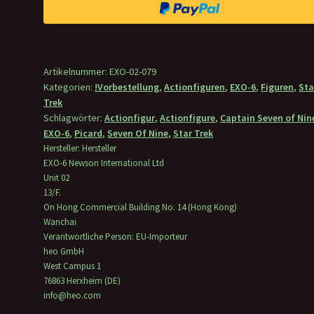
Picard
Actionfigur
1/6
Captain
Artikelnummer:
EXO-02-079
Seven
Kategorien:
!Vorbestellung
,
Actionfiguren
,
EXO-6
,
Figuren
,
Sta
of
Trek
Nine
Schlagwörter:
Actionfigur
,
Actionfigure
,
Captain Seven of Nin
29
EXO-6
,
Picard
,
Seven Of Nine
,
Star Trek
Hersteller:
Hersteller
cm
EXO-6 Newson International Ltd
Menge
Unit 02
13/F.
On Hong Commercial Building No. 14 (Hong Kong)
Wanchai
Verantwortliche Person:
EU-Importeur
heo GmbH
West Campus 1
76863 Herxheim (DE)
info@heo.com