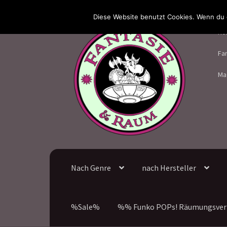
Diese Website benutzt Cookies. Wenn du d
Zur
Zum
Ho
Navigation
Inhalt
springen
springen
Fa
Ma
Nach Genre
nach Hersteller
%Sale%
%% Funko POPs! Räumungsver