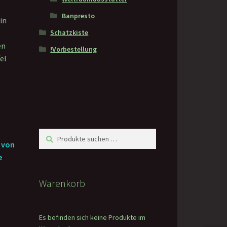
Banpresto
in
Schatzkiste
en
!Vorbestellung
fel
Suchen
Suchen
 von
nach:
e
Warenkorb
Es befinden sich keine Produkte im