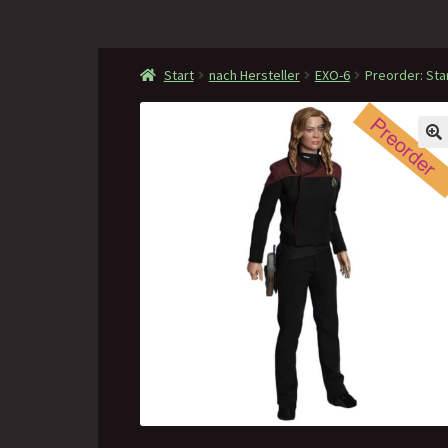
Start
nach Hersteller
EXO-6
Preorder: Sta