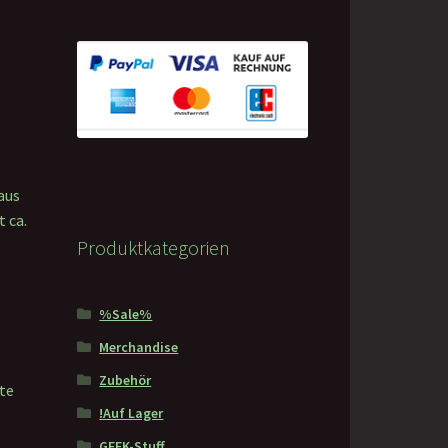
0 €.
aus
t ca.
Produktkategorien
%Sale%
Merchandise
Zubehör
kte
!Auf Lager
GEEK-Stuff