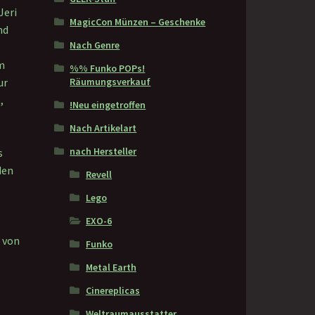
Jeri
MagicCon Münzen – Geschenke
nd
Nach Genre
im
%% Funko POPs!
Räumungsverkauf
ur
,
!Neu eingetroffen
Nach Artikelart
nach Hersteller
s
den
Revell
Lego
EXO-6
 von
Funko
Metal Earth
Cinereplicas
Weltraumausstatter