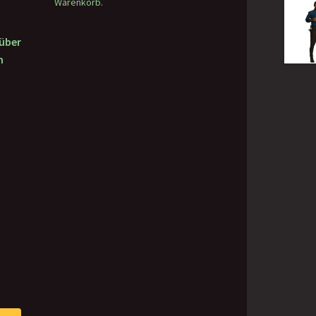
Warenkorb.
 über
m