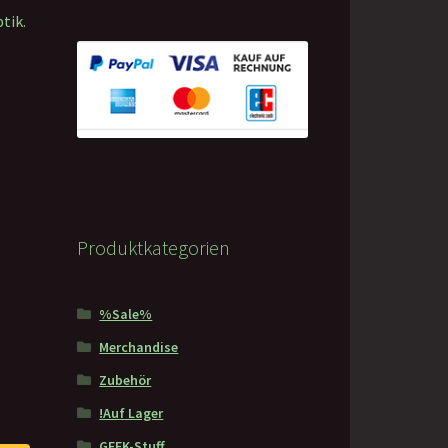
tik.
Produktkategorien
%Sale%
Merchandise
Zubehör
!Auf Lager
GEEK-Stuff