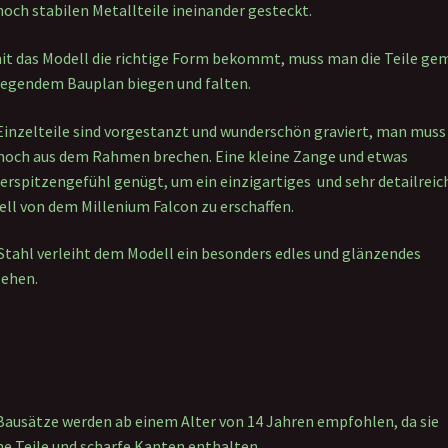
och stabilen Metallteile ineinander gesteckt.
t das Modell die richtige Form bekommt, muss man die Teile ge
iegendem Bauplan biegen und falten.
Einzelteile sind vorgestanzt und wunderschön graviert, man muss 
noch aus dem Rahmen brechen. Eine kleine Zange und etwas
erspitzengefühl genügt, um ein einzigartiges und sehr detailreic
ll von dem Millenium Falcon zu erschaffen.
Stahl verleiht dem Modell ein besonders edles und glänzendes
ehen.
Bausätze werden ab einem Alter von 14 Jahren empfohlen, da sie
ne Teile und scharfe Kanten enthalten.