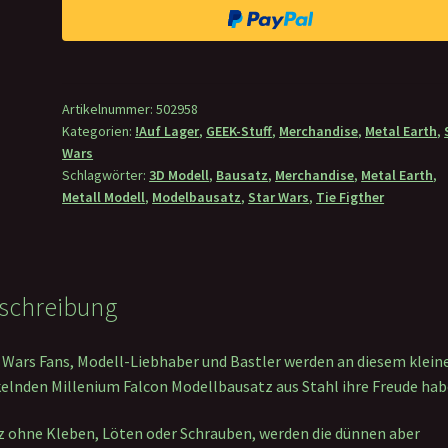
STAR
WARS
Millennium
Falcon
Artikelnummer:
502958
Menge
Kategorien:
!Auf Lager
,
GEEK-Stuff
,
Merchandise
,
Metal Earth
,
Wars
Schlagwörter:
3D Modell
,
Bausatz
,
Merchandise
,
Metal Earth
,
Metall Modell
,
Modelbausatz
,
Star Wars
,
Tie Figther
schreibung
 Wars Fans, Modell-Liebhaber und Bastler werden an diesem klein
elnden Millenium Falcon Modellbausatz aus Stahl ihre Freude hab
 ohne Kleben, Löten oder Schrauben, werden die dünnen aber