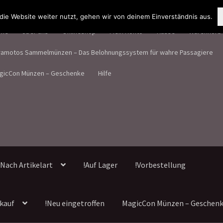
ie Website weiter nutzt, gehen wir von deinem Einverständnis aus.
me
Über uns
Onlineshop
Mein Konto
Kasse
Warenkorb
ramotos Sammelmünzen – Das Belohnungssystem für wahre Passagiere
gicCon Münzen – Geschenke
Hilfe
Nach Artikelart
!Auf Lager
!Vorbestellung
kauf
!Neu eingetroffen
MagicCon Münzen – Geschen