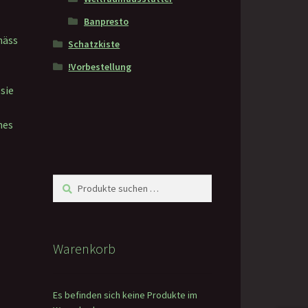
Banpresto
mäss
Schatzkiste
!Vorbestellung
sie
hes
Suchen
Suchen
nach:
Warenkorb
Es befinden sich keine Produkte im