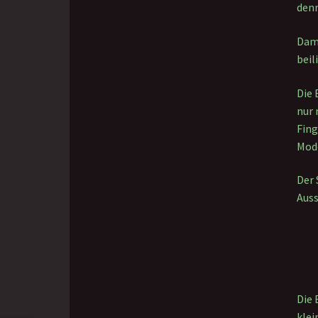
denn
Dami
beil
Die 
nur 
Fing
Mode
Der 
Auss
Die 
klei