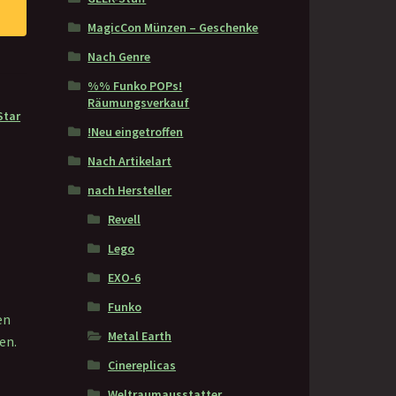
MagicCon Münzen – Geschenke
Nach Genre
%% Funko POPs!
Räumungsverkauf
Star
!Neu eingetroffen
Nach Artikelart
nach Hersteller
Revell
Lego
EXO-6
Funko
en
Metal Earth
en.
Cinereplicas
Weltraumausstatter