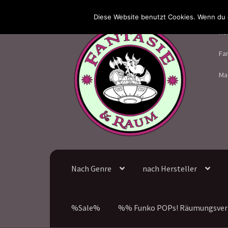
Diese Website benutzt Cookies. Wenn du d
Zur
Zum
Ho
Navigation
Inhalt
springen
springen
Fa
Ma
Nach Genre
nach Hersteller
%Sale%
%% Funko POPs! Räumungsver