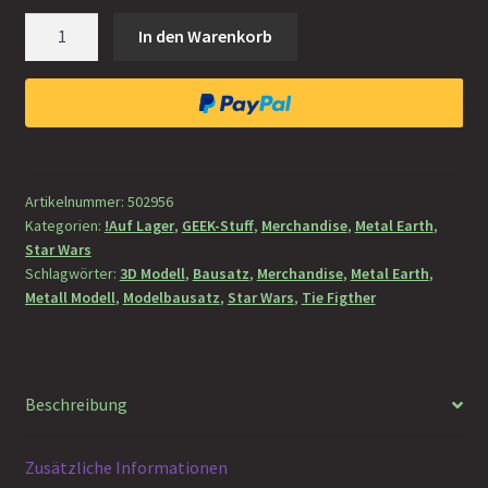
Metal
In den Warenkorb
Earth:
Iconx
STAR
WARS
R2-
D2
Artikelnummer:
502956
Menge
Kategorien:
!Auf Lager
,
GEEK-Stuff
,
Merchandise
,
Metal Earth
,
Star Wars
Schlagwörter:
3D Modell
,
Bausatz
,
Merchandise
,
Metal Earth
,
Metall Modell
,
Modelbausatz
,
Star Wars
,
Tie Figther
Beschreibung
Zusätzliche Informationen