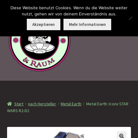
Diese Website benutzt Cookies. Wenn du die Website weiter
Zur
Zum
nutzt, gehen wir von deinem Einverständnis aus.
Menü
Navigation
Inhalt
Akzeptieren
Mehr Informationen
springen
springen
Faramotos Sammelmünzen – Das Belohnungssystem für
wahre Passagiere
Start
nach Hersteller
Metal Earth
Metal Earth: Iconx STAR
MagicCon Münzen – Geschenke
WARS R2-D2
!Neu eingetroffen
!Auf Lager