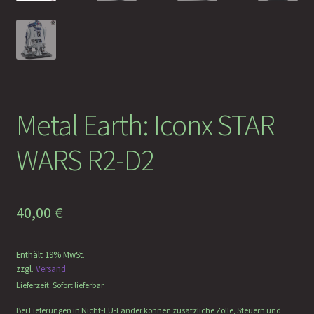
Faramotos Sammelmünzen – Das Belohnungssystem für
wahre Passagiere
Metal Earth: Iconx STAR
WARS R2-D2
40,00
€
Enthält 19% MwSt.
zzgl.
Versand
Lieferzeit: Sofort lieferbar
Bei Lieferungen in Nicht-EU-Länder können zusätzliche Zölle, Steuern und