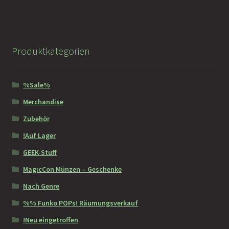
Produktkategorien
%Sale%
Merchandise
Zubehör
!Auf Lager
GEEK-Stuff
MagicCon Münzen – Geschenke
Nach Genre
%% Funko POPs! Räumungsverkauf
!Neu eingetroffen