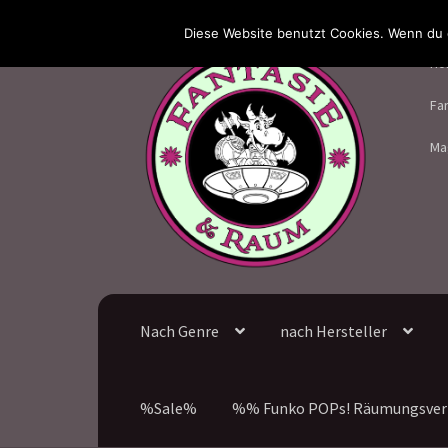
Diese Website benutzt Cookies. Wenn du d
Zur
Zum
Ho
Navigation
Inhalt
springen
springen
Fa
Ma
Nach Genre
nach Hersteller
%Sale%
%% Funko POPs! Räumungsver