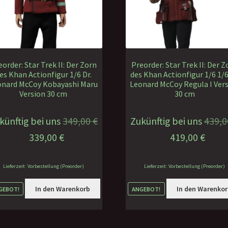
eorder: Star Trek II: Der Zorn
Preorder: Star Trek II: Der Z
es Khan Actionfigur 1/6 Dr.
des Khan Actionfigur 1/6 1/6
onard McCoy Kobayashi Maru
Leonard McCoy Regula I Ver
Version 30 cm
30 cm
künftig bei uns
349,00
€
Zukünftig bei uns
439,
Ursprünglicher
Aktueller
Ursprünglicher
Aktue
339,00
€
419,00
€
Preis
Preis
Preis
Preis
war:
ist:
war:
ist:
Lieferzeit: Vorbestellung (Preorder)
Lieferzeit: Vorbestellung (Preorder)
349,00 €
339,00 €.
439,00 €
419,0
In den Warenkorb
In den Warenko
GEBOT!
ANGEBOT!