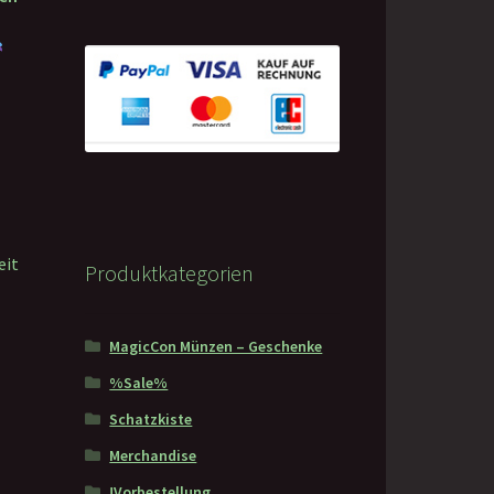
eit
Produktkategorien
MagicCon Münzen – Geschenke
%Sale%
Schatzkiste
Merchandise
!Vorbestellung