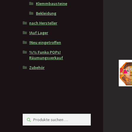
Klemmbausteine
Bekleidung
nach Hersteller
!Auf Lager
!Neu eingetroffen
%% Funko POPs!
Räumungsverkauf
Zubehör
Suchen
Suchen
nach: