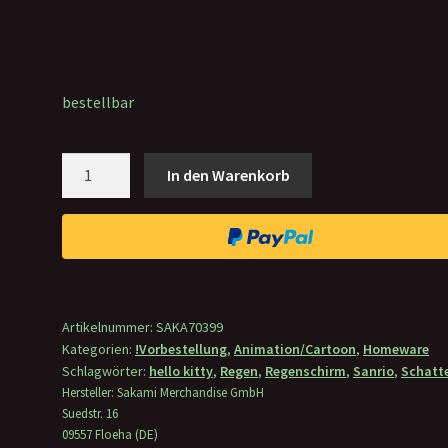
bestellbar
Regenschirm
In den Warenkorb
Hello
Kitty
&
Friends
Menge
Artikelnummer:
SAKA70399
Kategorien:
!Vorbestellung
,
Animation/Cartoon
,
Homeware
Schlagwörter:
hello kitty
,
Regen
,
Regenschirm
,
Sanrio
,
Schatt
Hersteller:
Sakami Merchandise GmbH
Suedstr. 16
09557 Floeha (DE)