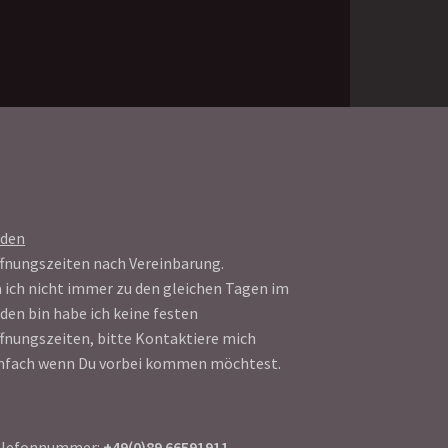
aden
fnungszeiten nach Vereinbarung.
 ich nicht immer zu den gleichen Tagen im
den bin habe ich keine festen
fnungszeiten, bitte Kontaktiere mich
nfach wenn Du vorbei kommen möchtest.
elefonnummer:
+49(0)89 66591911