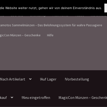
ie Website weiter nutzt, gehen wir von deinem Einverständnis aus.
me
Über uns
Onlineshop
Mein Konto
Kasse
Warenkorb
ramotos Sammelmünzen – Das Belohnungssystem für wahre Passagiere
gicCon Münzen – Geschenke
Hilfe
Nach Artikelart
!Auf Lager
!Vorbestellung
kauf
!Neu eingetroffen
MagicCon Münzen – Geschen