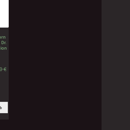
orn
 Dr.
sion
00
€
ller
0 €.
rb