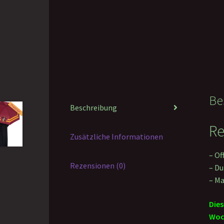
Be
Beschreibung
Re
Zusätzliche Informationen
– Of
Rezensionen (0)
– Du
– Ma
Dies
Woc