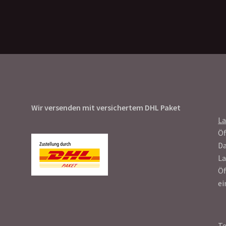
Wir versenden mit versichertem DHL Paket
L
Öf
Da
La
Öf
ei
T