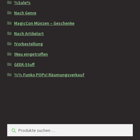
%Sale%
Nach Genre
MagicCon Münzen – Geschenke
Nach Artikelart
!Vorbestellung
!Neu eingetroffen
GEEK-Stuff
%% Funko POPs! Räumungsverkauf
Suchen
Suchen
nach: