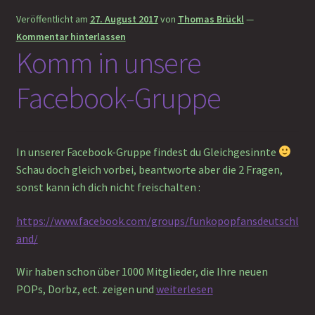
Veröffentlicht am
27. August 2017
von
Thomas Brückl
—
!Vorbestellung
Kommentar hinterlassen
Komm in unsere
%Sale%
Facebook-Gruppe
Unterm
%% Funko POPs! Räumungsverkauf
öffnen
Unterm
Nach Genre
In unserer Facebook-Gruppe findest du Gleichgesinnte
öffnen
Schau doch gleich vorbei, beantworte aber die 2 Fragen,
Unterm
Nach Artikelart
sonst kann ich dich nicht freischalten :
öffnen
Unterm
https://www.facebook.com/groups/funkopopfansdeutschl
nach Hersteller
öffnen
and/
Shop
Wir haben schon über 1000 Mitglieder, die Ihre neuen
Komm
POPs, Dorbz, ect. zeigen und
weiterlesen
Unterm
About
in
öffnen