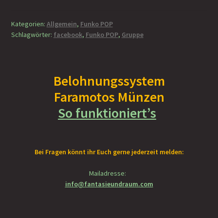
unsere
Faramotos Sammelmünzen – Das Belohnungssystem für
Facebook-
Kategorien:
Allgemein
,
Funko POP
wahre Passagiere
Gruppe
Schlagwörter:
facebook
,
Funko POP
,
Gruppe
Belohnungssystem
Faramotos Münzen
So funktioniert’s
Bei Fragen könnt ihr Euch gerne jederzeit melden:
Mailadresse:
info@fantasieundraum.com