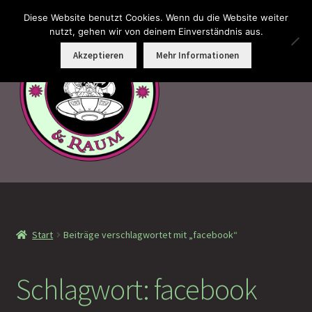
Diese Website benutzt Cookies. Wenn du die Website weiter
Zur
Zum
nutzt, gehen wir von deinem Einverständnis aus.
Menü
Navigation
Inhalt
Akzeptieren
Mehr Informationen
springen
springen
Faramotos Sammelmünzen – Das Belohnungssystem für
wahre Passagiere
Start
Beiträge verschlagwortet mit „facebook“
MagicCon Münzen – Geschenke
!Neu eingetroffen
Schlagwort:
facebook
!Auf Lager