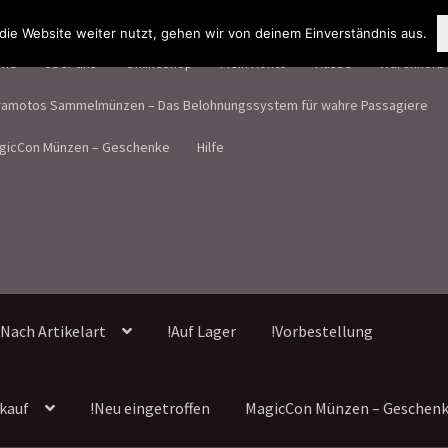
ie Website weiter nutzt, gehen wir von deinem Einverständnis aus.
me
Über uns
Onlineshop
Mein Konto
Kasse
Warenkorb
ramotos Sammelmünzen – Das Belohnungssystem für wahre Passagiere
gicCon Münzen – Geschenke
Hilfe
Nach Artikelart
!Auf Lager
!Vorbestellung
kauf
!Neu eingetroffen
MagicCon Münzen – Geschen