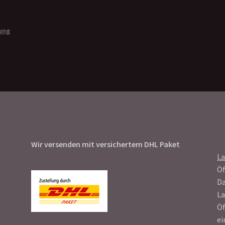
ung
Wir versenden mit versichertem DHL Paket
L
Öf
Da
La
Öf
ei