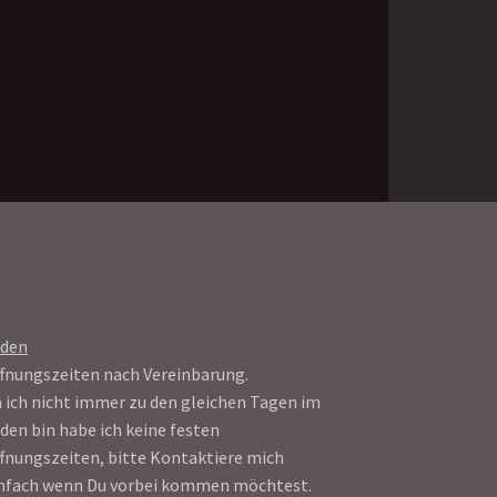
aden
fnungszeiten nach Vereinbarung.
 ich nicht immer zu den gleichen Tagen im
den bin habe ich keine festen
fnungszeiten, bitte Kontaktiere mich
nfach wenn Du vorbei kommen möchtest.