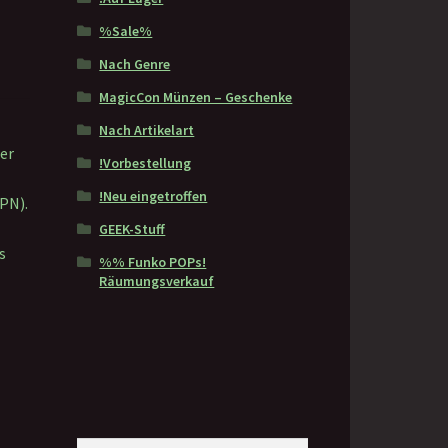
%Sale%
Nach Genre
MagicCon Münzen – Geschenke
Nach Artikelart
er
!Vorbestellung
!Neu eingetroffen
(PN).
GEEK-Stuff
s
%% Funko POPs!
Räumungsverkauf