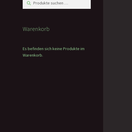
Suchen
Suchen
nach:
Warenkorb
Es befinden sich keine Produkte im
Warenkorb.