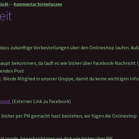
ückl
—
Kommentar hinterlassen
eit
 dass zukünftige Vorbestellungen über den Onlineshop laufen. Auß
erhaupt bekommen, da läuft es wie bisher über Facebook-Nachricht 
henden Post
t. Werde Mitglied in unserer Gruppe, damit du keine wichtigen Info
hland
(Externer Link zu Facebook)
du bisher per PN gemacht hast bestehen, wir fügen die Onlineshop
lt wurde, benachrichtigen wir dich wie bisher über PN.