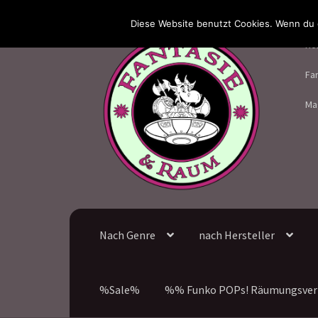
Diese Website benutzt Cookies. Wenn du d
Zur
Zum
Ho
Navigation
Inhalt
springen
springen
Fa
Ma
Nach Genre
nach Hersteller
%Sale%
%% Funko POPs! Räumungsver