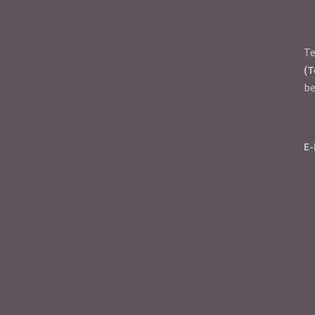
T
(T
be
E-